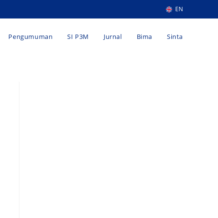
EN
Pengumuman
SI P3M
Jurnal
Bima
Sinta