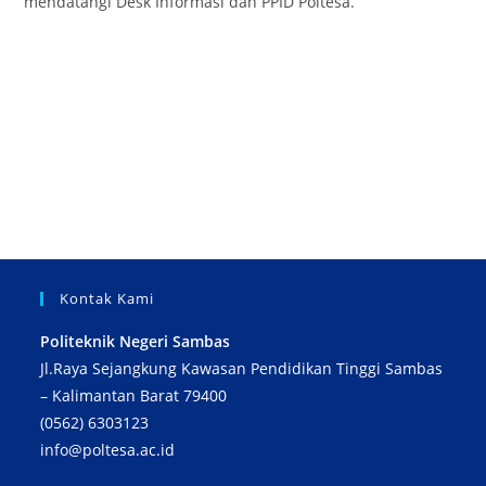
mendatangi Desk Informasi dan PPID Poltesa.
Kontak Kami
Politeknik Negeri Sambas
Jl.Raya Sejangkung Kawasan Pendidikan Tinggi Sambas
– Kalimantan Barat 79400
(0562) 6303123
info@poltesa.ac.id